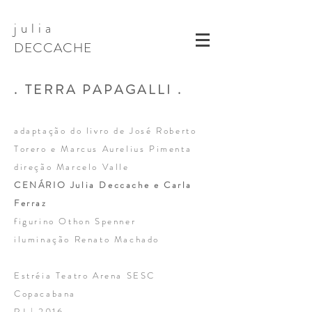
j u l i a
DECCACHE
. TERRA PAPAGALLI .
adaptação do livro de José Roberto
Torero e Marcus Aurelius Pimenta
direção Marcelo Valle
CENÁRIO Julia Deccache e Carla
Ferraz
figurino Othon Spenner
iluminação Renato Machado
Estréia Teatro Arena SESC
Copacabana
RJ | 2016